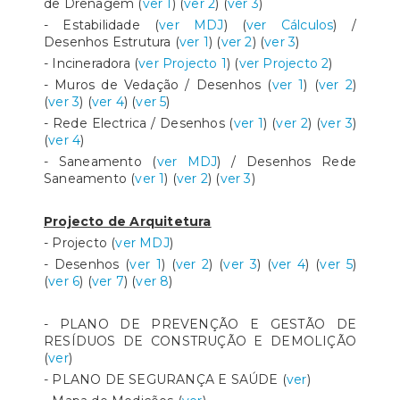
de Drenagem (
ver 1
) (
ver 2
) (
ver 3
)
- Estabilidade (
ver MDJ
) (
ver Cálculos
) /
Desenhos Estrutura (
ver 1
) (
ver 2
) (
ver 3
)
- Incineradora (
ver Projecto 1
) (
ver Projecto 2
)
- Muros de Vedação / Desenhos (
ver 1
) (
ver 2
)
(
ver 3
) (
ver 4
) (
ver 5
)
- Rede Electrica / Desenhos (
ver 1
) (
ver 2
) (
ver 3
)
(
ver 4
)
- Saneamento (
ver MDJ
) / Desenhos Rede
Saneamento (
ver 1
) (
ver 2
) (
ver 3
)
Projecto de Arquitetura
- Projecto (
ver MDJ
)
- Desenhos (
ver 1
) (
ver 2
) (
ver 3
) (
ver 4
) (
ver 5
)
(
ver 6
) (
ver 7
) (
ver 8
)
- PLANO DE PREVENÇÃO E GESTÃO DE
RESÍDUOS DE CONSTRUÇÃO E DEMOLIÇÃO
(
ver
)
- PLANO DE SEGURANÇA E SAÚDE (
ver
)