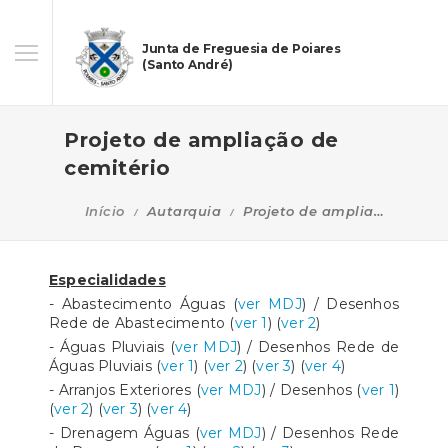
Junta de Freguesia de Poiares
(Santo André)
Projeto de ampliação de
cemitério
Início
Autarquia
Projeto de ampliação de cemitério
Especialidades
- Abastecimento Águas (
ver MDJ
) / Desenhos
Rede de Abastecimento (
ver 1
) (
ver 2
)
- Águas Pluviais (
ver MDJ
) / Desenhos Rede de
Águas Pluviais (
ver 1
) (
ver 2
) (
ver 3
) (
ver 4
)
- Arranjos Exteriores (
ver MDJ
) / Desenhos (
ver 1
)
(
ver 2
) (
ver 3
) (
ver 4
)
- Drenagem Águas (
ver MDJ
) / Desenhos Rede