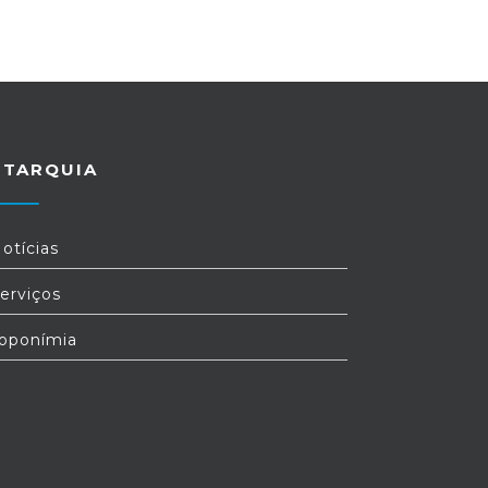
UTARQUIA
otícias
erviços
oponímia