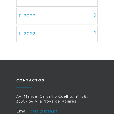
2023
2022
CONTACTOS
Av. Manuel Carvalho Coelho, nº 138,
3350-154 Vila Nova de Poiares
Email:
geral@fpsa.pt