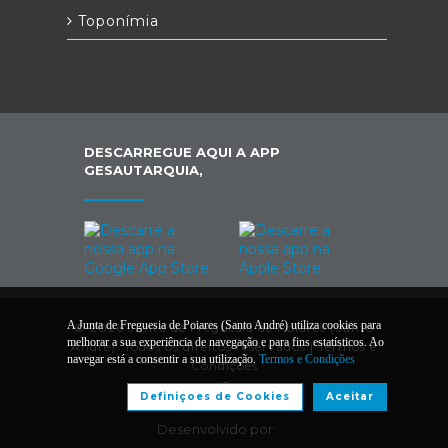
Toponímia
DESCARREGUE AQUI A APP
GESAUTARQUIA,
A Junta de Freguesia de Poiares (Santo André) utiliza cookies para
© 2026 Junta de Freguesia de Poiares (Santo
melhorar a sua experiência de navegação e para fins estatísticos. Ao
André). Todos os direitos reservados |
Termos e
navegar está a consentir a sua utilização.
Termos e Condições
Condições
Definiçoes de Cookies
Aceitar
Desenvolvido por: