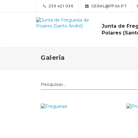
239 421 036
GERAL@FPSA.PT
Junta de Fre
Poiares (Sant
Galeria