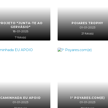
PROJETO "JUNTA-TE AO
POIARES TROPHY
GERVÁSIO"
01-01-2023
18-01-2025
21 foto(s)
7 foto(s)
CAMINHADA EU APOIO
1º POYARES.COM(E)
01-01-2023
01-01-2023