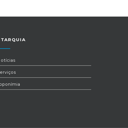
UTARQUIA
otícias
erviços
oponímia