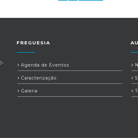
FREGUESIA
A
0-
Agenda de Eventos
N
Caracterização
S
Galeria
T