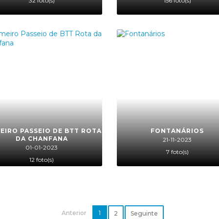
32 foto(s)
156 foto(s)
EIRO PASSEIO DE BTT ROTA
FONTANÁRIOS
DA CHANFANA
21-11-2023
01-01-2023
7 foto(s)
12 foto(s)
Anterior
1
2
Seguinte