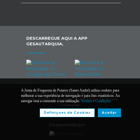
DESCARREGUE AQUI A APP
GESAUTARQUIA,
A Junta de Freguesia de Poiares (Santo André) utiliza cookies para
© 2026 Junta de Freguesia de Poiares (Santo
melhorar a sua experiência de navegação e para fins estatísticos. Ao
André). Todos os direitos reservados |
Termos e
navegar está a consentir a sua utilização.
Termos e Condições
Condições
Definiçoes de Cookies
Aceitar
Desenvolvido por: