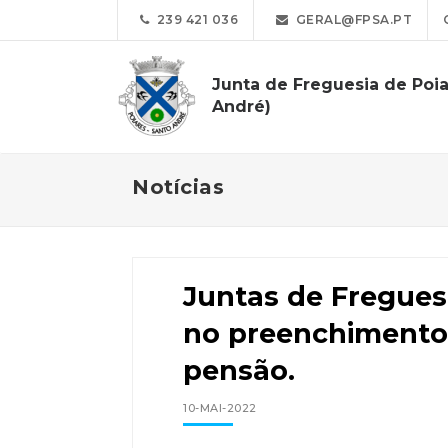
239 421 036
GERAL@FPSA.PT
Junta de Freguesia de Poia
André)
Notícias
Juntas de Fregues
no preenchimento
pensão.
10-MAI-2022