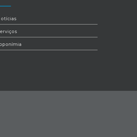
otícias
erviços
oponímia