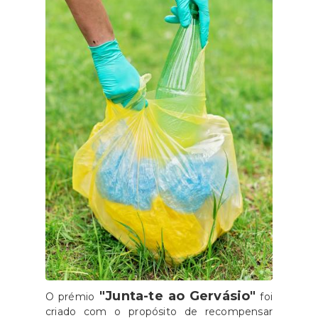
"Junta-te ao Gervásio"
O prémio
foi
criado com o propósito de recompensar