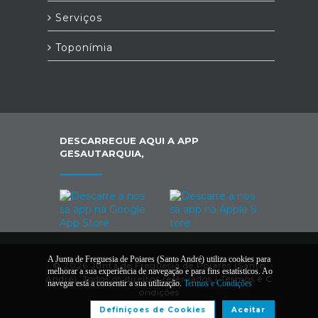
Serviços
Toponímia
DESCARREGUE AQUI A APP
GESAUTARQUIA,
A Junta de Freguesia de Poiares (Santo André) utiliza cookies para
© 2026 Junta de Freguesia de Poiares (Santo
melhorar a sua experiência de navegação e para fins estatísticos. Ao
André). Todos os direitos reservados |
Termos e C
navegar está a consentir a sua utilização.
Termos e Condições
ondições
Definiçoes de Cookies
Aceitar