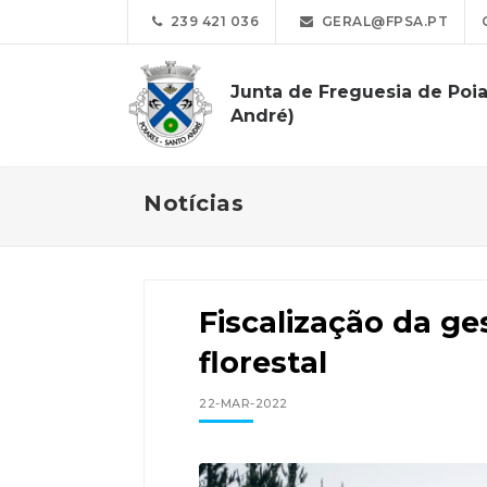
239 421 036
GERAL@FPSA.PT
Junta de Freguesia de Poia
André)
Notícias
Fiscalização da g
florestal
22-MAR-2022