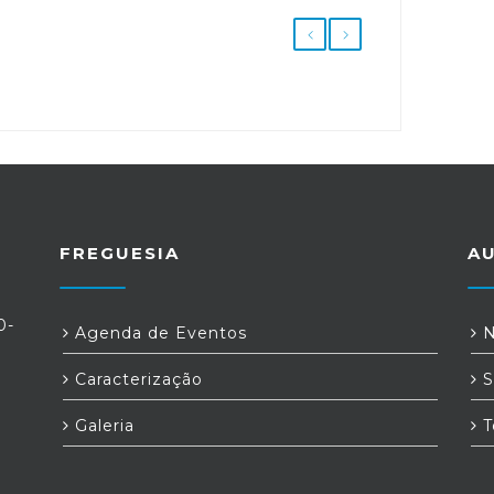
FREGUESIA
A
0-
Agenda de Eventos
N
Caracterização
S
Galeria
T