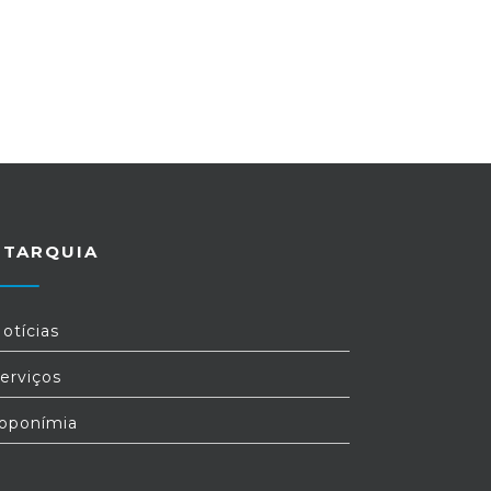
UTARQUIA
otícias
erviços
oponímia