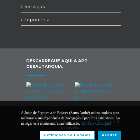
Serviços
Toponímia
DESCARREGUE AQUI A APP
GESAUTARQUIA,
A Junta de Freguesia de Poiares (Santo André) utiliza cookies para
© 2026 Junta de Freguesia de Poiares (Santo
melhorar a sua experiência de navegação e para fins estatísticos. Ao
André). Todos os direitos reservados |
Termos e C
navegar está a consentir a sua utilização.
Termos e Condições
ondições
Definiçoes de Cookies
Aceitar