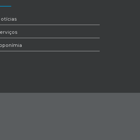
otícias
erviços
oponímia