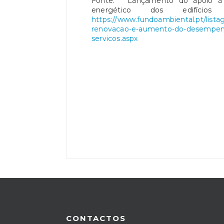
Fonte: " Lançamento do apoio 
energético dos edifícios
https://www.fundoambiental.pt/lista
renovacao-e-aumento-do-desempenho
servicos.aspx
CONTACTOS