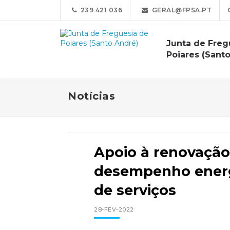
239 421 036
GERAL@FPSA.PT
Junta de Freg
Poiares (Sant
Notícias
Apoio à renovaçã
desempenho energé
de serviços
28-FEV-2022