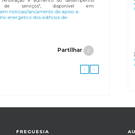
à renovação e aumento do desempenho
 de serviços", disponível em:
gem-noticias/lancamento-do-apoio-a-
-energetico-dos-edificios-de-
Partilhar
FREGUESIA
A