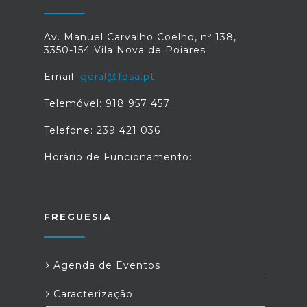
matéria de energia e clima, tendo
como foco atingir a neutralidade
carbónica até 2050. Fonte: "Fundo
Av. Manuel Carvalho Coelho, nº 138,
Ambiental", disponível em:
3350-154 Vila Nova de Poiares
fundoambiental.pt/apoios-prr/vales-
eficiencia.aspx
Email:
geral@fpsa.pt
Telemóvel: 918 957 457
Telefone: 239 421 036
Horário de Funcionamento:
FREGUESIA
Agenda de Eventos
Caracterização